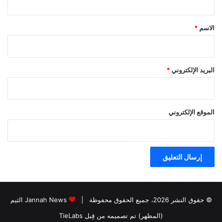
ق
*
الاسم
*
البريد الإلكتروني
*
الموقع الإلكتروني
© حقوق النشر 2026، جميع الحقوق محفوظة |
Jannah News الثيم
(المظهر) تم تصميمه من قِبل TieLabs