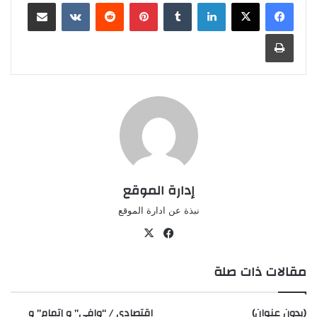
لينكدإن
‏Tumblr
بينتيريست
‏Reddit
‏VKontakte
مشاركة عبر البريد
طباعة
إدارة الموقع
نبذة عن ادارة الموقع
في
‫X
سب
مقالات ذات صلة
وك
(بدون عنوان)
اقتصادي / “وافي” و إتمام” و