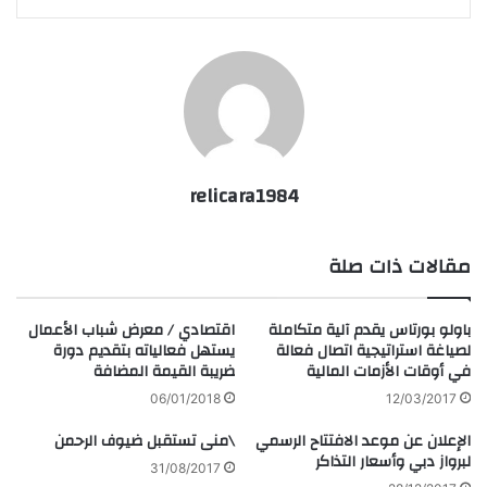
relicara1984
مقالات ذات صلة
باولو بورتاس يقدم آلية متكاملة
اقتصادي / معرض شباب الأعمال
لصياغة استراتيجية اتصال فعالة
يستهل فعالياته بتقديم دورة
في أوقات الأزمات المالية
ضريبة القيمة المضافة
06/01/2018
12/03/2017
الإعلان عن موعد الافتتاح الرسمي
\منى تستقبل ضيوف الرحمن
لبرواز دبي وأسعار التذاكر
31/08/2017