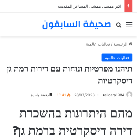
اكبر ممشى ممشى المشاعر المقدسه
صحيفة السابقون
القائمة
بحث عن
الرئيسية
/
فعاليات عالمية
فعاليات عالمية
תיהנו מפרטיות ונוחות עם דירות רמת גן
דיסקרטיות
relicara1984
28/07/2023
1٬141
دقيقة واحدة
מהם היתרונות בהשכרת
דירה דיסקרטית ברמת גן?