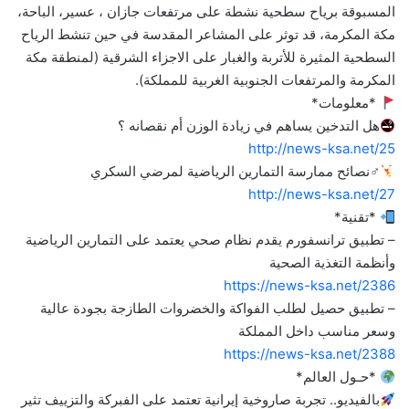
المسبوقة برياح سطحية نشطة على مرتفعات جازان ، عسير، الباحة،
مكة المكرمة، قد توثر على المشاعر المقدسة في حين تنشط الرياح
السطحية المثيرة للأتربة والغبار على الاجزاء الشرقية (لمنطقة مكة
المكرمة والمرتفعات الجنوبية الغربية للمملكة).
*معلومات*
هل التدخين يساهم في زيادة الوزن أم نقصانه ؟
http://news-ksa.net/25
‍♂نصائح ممارسة التمارين الرياضية لمرضي السكري
http://news-ksa.net/27
*تقنية*
– تطبيق ترانسفورم يقدم نظام صحي يعتمد على التمارين الرياضية
وأنظمة التغذية الصحية
https://news-ksa.net/2386
– تطبيق حصيل لطلب الفواكة والخضروات الطازجة بجودة عالية
وسعر مناسب داخل المملكة
https://news-ksa.net/2388
*حـول العالم*
بالفيديو.. تجربة صاروخية إيرانية تعتمد على الفبركة والتزييف تثير