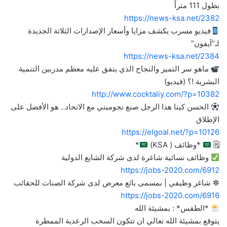
بطول 111 متراً
https://news-ksa.net/2382
فيديو مسرب يكشف مزايا وأسعار الإصدارات الثلاثة الجديدة
لـ”آيفون”
https://news-ksa.net/2384
ماهو سر التميز والنجاح الذي يتفق عليه معظم مدربين التنمية
البشرية !؟ (فيديو)
http://www.cocktaliy.com/?p=10382
الحسن كيتا هذا الرجل صنع نجوميتي مع الاتحاد.. هو الأفضل على
الإطلاق
https://elgoal.net/?p=10126
‏🗒
*وظائف ( KSA)
*
وظائف نسائية شاغرة لدى شركة الشايع الدولية
https://jobs-2020.com/6912
❇ شاغر وظيفي | بمسمى بائع معرض لدى شركة الصنات للحقائب
https://jobs-2020.com/6916
*الطقس* : بمشيئة الله
‏يتوقع بمشيئة الله تعالي ان تتكون السحب الرعدية الممطرة