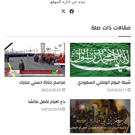
نبذة عن ادارة الموقع
في
‫X
سب
مقالات ذات صلة
وك
شيلة اليوم الوطني السعودي
مراسم جنازة حسني مبارك
26/02/2020
22/09/2017
دع الايام تفعل ماتشا
09/10/2019