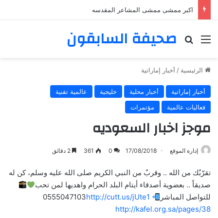
اكبر ممشى ممشى المشاعر المقدسه
صحيفة السابقون
القائمة
بحث عن
الرئيسية
/
أخبار إماراتية
أخبار إماراتية
أخبار محلية
خليجية
عالمية تقنية
فعاليات عالمية
مؤتمرات
موجز اخبار السعوديه
إدارة الموقع
17/08/2018
0
361
2 دقائق
تقرّبٌك من الله .. وقربٌ من النبي الكريم صلى الله عليه وسلم، كن له
صديقاً .. بعضوية أصدقاء أيتام البلد الحرام واهديها لمن تحب
للتواصل المباشر
0555047103
http://cutt.us/jUte1
http://kafel.org.sa/pages/38