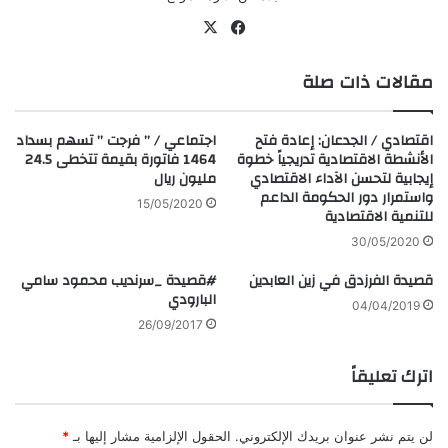
في
‫X
سب
مقالات ذات صلة
وك
اقتصادي / الجدعان: إعادة فتح
اجتماعي / ” فرجت ” تسهم بسداد
الأنشطة الاقتصادية تدريجياً خطوة
1464 فاتورة بقيمة تتخطى 24.5
إيجابية لتحسن الآداء الاقتصادي
مليون ريال
واستمرار دور الحكومة الداعم
15/05/2020
للتنمية الاقتصادية
30/05/2020
قصيدة الفرزدق في زين العابدين
#قصيدة _سرنديب محمود سامي
البارودي
04/04/2019
26/09/2017
اترك تعليقاً
لن يتم نشر عنوان بريدك الإلكتروني.
الحقول الإلزامية مشار إليها بـ
*