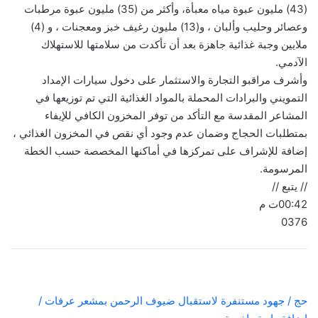
(43) مليون عبوة مياه معبأة، وأكثر من (35) مليون عبوة مرطبات
وعصائر وحليب وألبان ، و(13) مليون رغيف خبز ومعجنات ، و (4)
ملايين وجبة غذائية جاهزة بعد أن تأكدت من سلامتها للاستهلاك
الآدمي.
وأشرف مراقبو التجارة والاستثمار على دخول سيارات الإمداد
التمويني والبرادات المحملة بالمواد الغذائية التي تم توزيعها في
المشاعر المقدسة مع التأكد من توفر المخزون الكافي للإيفاء
بمتطلبات الحجاج وضمان عدم وجود أي نقص في المخزون الغذائي ،
إضافة للإشراف على تمركزها في أماكنها المخصصة حسب الخطة
المرسومة.
// يتبع //
00:42ت م
0376
حج / جهود مستنفرة لاستقبال ضيوف الرحمن بمشعر عرفات /