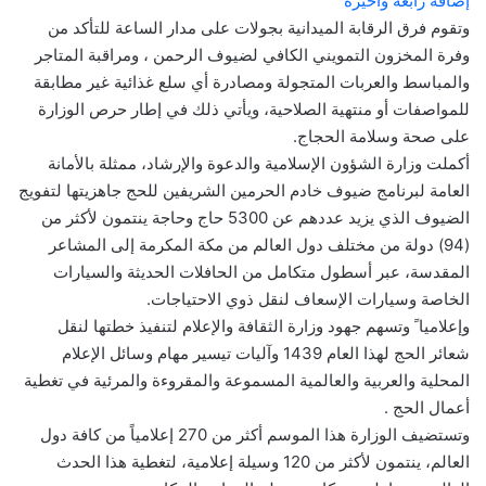
إضافة رابعة واخيرة
وتقوم فرق الرقابة الميدانية بجولات على مدار الساعة للتأكد من
وفرة المخزون التمويني الكافي لضيوف الرحمن ، ومراقبة المتاجر
والمباسط والعربات المتجولة ومصادرة أي سلع غذائية غير مطابقة
للمواصفات أو منتهية الصلاحية، ويأتي ذلك في إطار حرص الوزارة
على صحة وسلامة الحجاج.
أكملت وزارة الشؤون الإسلامية والدعوة والإرشاد، ممثلة بالأمانة
العامة لبرنامج ضيوف خادم الحرمين الشريفين للحج جاهزيتها لتفويج
الضيوف الذي يزيد عددهم عن 5300 حاج وحاجة ينتمون لأكثر من
(94) دولة من مختلف دول العالم من مكة المكرمة إلى المشاعر
المقدسة، عبر أسطول متكامل من الحافلات الحديثة والسيارات
الخاصة وسيارات الإسعاف لنقل ذوي الاحتياجات.
وإعلاميا ً وتسهم جهود وزارة الثقافة والإعلام لتنفيذ خطتها لنقل
شعائر الحج لهذا العام 1439 وآليات تيسير مهام وسائل الإعلام
المحلية والعربية والعالمية المسموعة والمقروءة والمرئية في تغطية
أعمال الحج .
وتستضيف الوزارة هذا الموسم أكثر من 270 إعلامياً من كافة دول
العالم، ينتمون لأكثر من 120 وسيلة إعلامية، لتغطية هذا الحدث