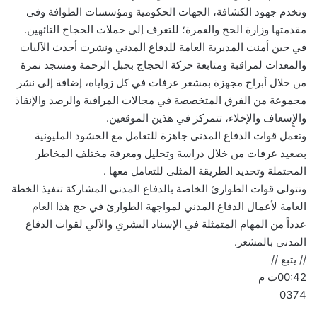
وتخدم جهود الكشافة، الجهات الحكومية ومؤسسات الطوافة وفي
مقدمتها وزارة الحج والعمرة؛ للتعرف إلى حملات الحجاج التائهين.
في حين أمنت المديرية العامة للدفاع المدني ونشرت أحدث الآليات
والمعدات لمراقبة ومتابعة حركة الحجاج بجبل الرحمة ومسجد نمرة
من خلال أبراج مجهزة بمشعر عرفات في كل زواياه، إضافة إلى نشر
مجموعة من الفرق المتخصصة في مجالات المراقبة والرصد والإنقاذ
والإٍسعاف والإخلاء، تتمركز في هذين الموقعين.
وتعمل قوات الدفاع المدني جاهزة للتعامل مع الحشود المليونية
بصعيد عرفات من خلال دراسة وتحليل ومعرفة مختلف المخاطر
المحتملة وتحديد الطريقة المثلى للتعامل معها .
وتتولى قوات الطوارئ الخاصة بالدفاع المدني المشاركة تنفيذ الخطة
العامة لأعمال الدفاع المدني لمواجهة الطوارئ في حج هذا العام
عدداً من المهام المتمثلة في الإسناد البشري والآلي لقوات الدفاع
المدني بالمشعر.
// يتبع //
00:42ت م
0374