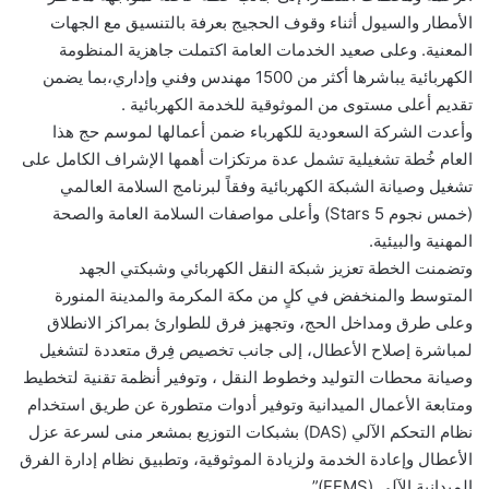
الأمطار والسيول أثناء وقوف الحجيج بعرفة بالتنسيق مع الجهات
المعنية. وعلى صعيد الخدمات العامة اكتملت جاهزية المنظومة
الكهربائية يباشرها أكثر من 1500 مهندس وفني وإداري،بما يضمن
تقديم أعلى مستوى من الموثوقية للخدمة الكهربائية .
وأعدت الشركة السعودية للكهرباء ضمن أعمالها لموسم حج هذا
العام خُطة تشغيلية تشمل عدة مرتكزات أهمها الإشراف الكامل على
تشغيل وصيانة الشبكة الكهربائية وفقاً لبرنامج السلامة العالمي
(خمس نجوم 5 Stars) وأعلى مواصفات السلامة العامة والصحة
المهنية والبيئية.
وتضمنت الخطة تعزيز شبكة النقل الكهربائي وشبكتي الجهد
المتوسط والمنخفض في كلٍ من مكة المكرمة والمدينة المنورة
وعلى طرق ومداخل الحج، وتجهيز فرق للطوارئ بمراكز الانطلاق
لمباشرة إصلاح الأعطال، إلى جانب تخصيص فِرق متعددة لتشغيل
وصيانة محطات التوليد وخطوط النقل ، وتوفير أنظمة تقنية لتخطيط
ومتابعة الأعمال الميدانية وتوفير أدوات متطورة عن طريق استخدام
نظام التحكم الآلي (DAS) بشبكات التوزيع بمشعر منى لسرعة عزل
الأعطال وإعادة الخدمة ولزيادة الموثوقية، وتطبيق نظام إدارة الفرق
الميدانية الآلي (FFMS)”.