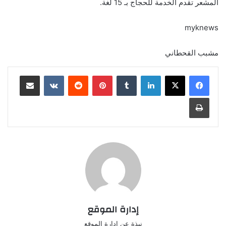
المشعر تقدم الخدمة للحجاج بـ 15 لغة.
myknews
مشبب القحطاني
لينكدإن
‏Tumblr
بينتيريست
‏Reddit
‏VKontakte
مشاركة عبر البريد
طباعة
إدارة الموقع
نبذة عن ادارة الموقع