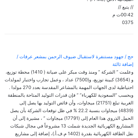
// يتبع //
00:42ت م
0375
حج / جهود مستنفرة لاستقبال ضيوف الرحمن بمشعر عرفات /
إضافة ثالثة
وعلمت ” الشركة ” ومنذ وقت مبكر على صيانة ( 1410) محطة توزيع،
و (3654) كبينة توزيع، و(7500) عداد ، وعمل تجارب واختبار لمولدات
احتياطية لدى الجهات المهمة بالمشاعر المقدسة بعدد 270 مولدا .
وبحسب “السعودية للكهرباء” ” فإن قدرات التوليد المتاحة بالمنطقة
الغربية تبلغ (21751) ميجاوات، وأن فائض التوليد بها يصل إلى
(4839) ميجاوات بنسبة 22.2 % في ظل توقعات الشركة بأن يصل
الحمل الذروي هذا العام إلى (17791) ميجاوات ” ، مشيرة إلى أن
المشاريع الكهربائية الجديدة شملت 13 مشروعاً في مجال شبكات
نقل الطاقة الكهربائية بقدرة (1402 م.ف.أ.)، إضافة إلى مشاريع