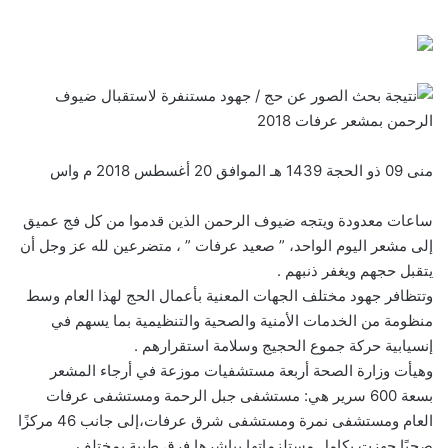
منى 09 ذو الحجة 1439 هـ الموافق 20 أغسطس 2018 م واس
ساعات معدودة ويتجه ضيوف الرحمن الذين قدموا من كل فج عميق
إلى مشعر اليوم الواحد، ” صعيد عرفات ” ، متضرعين لله عز وجل أن
يتقبل حجهم ويغفر ذنبهم .
وتتظافر جهود مختلف الجهات المعنية بأعمال الحج لهذا العام وسط
منظومة من الخدمات الأمنية والصحية والتنظيمية بما يسهم في
إنسيابية حركة جموع الحجيج وسلامة استقرارهم .
وهيأت وزارة الصحة أربعة مستشفيات موزعة في أرجاء المشعر
بسعة 600 سرير هي: مستشفى جبل الرحمة ومستشفى عرفات
العام ومستشفى نمرة ومستشفى شرق عرفات،إلى جانب 46 مركزًا
صحيًا جهزت بكامل مستلزماتها يباشرها فرق طبية بمختلف