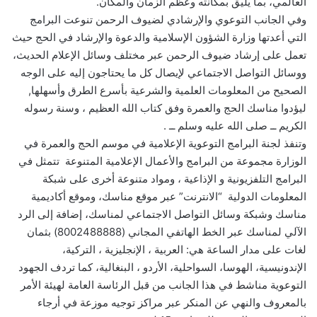
العالمي، بما يليق بمكانته وعظم الزمان والمكان.
وفي الجانب التوعوي والإرشادي لضيوف الرحمن تنوعت البرامج
التي أعدتها وزارة الشؤون الإسلامية والدعوة والإرشاد في الحج حيث
تعمل على إرشاد ضيوف الرحمن عبر مختلف وسائل الإعلام الحديث،
ووسائل التواصل الاجتماعي لإيصال كل ما يحتاجون إليه على الوجه
الصحيح من المعلومات العلمية والشرعية بأسرع الطرق وأسهلها,
ليؤدوا مناسك الحج والعمرة وفق كتاب الله العظيم ، وسنة رسوله
الكريم ــ صلى الله عليه وسلم ــ .
وتنفذ لجنة البرامج التوعوية الإعلامية في موسم الحج والعمرة في
الوزارة مجموعة من البرامج والأعمال الإعلامية المتنوعة تتمثل في
البرامج التلفزيونية و الإذاعية ، ومواد متنوعة أخرى على شبكة
المعلومات الدولية “الانترنت” عبر موقع مناسك، وموقع أكاديمية
مناسك وشبكة وسائل التواصل الاجتماعي لمناسك، إضافة إلى الرد
الآلي لمناسك عبر الخط الهاتفي المجاني (8002488888) بثمان
لغات على مدار الساعة هي: العربية ، الإنجليزية ، التركية،
الإندونيسية، الهوسا، السواحلية، الأردو ، البنغالية، كما تردف الجهود
التوعوية مناشط في هذا الجانب من قبل الرئاسة العامة لهيئة الأمر
بالمعروف والنهي عن المنكر عبر مراكز توجيه موزعة في أرجاء