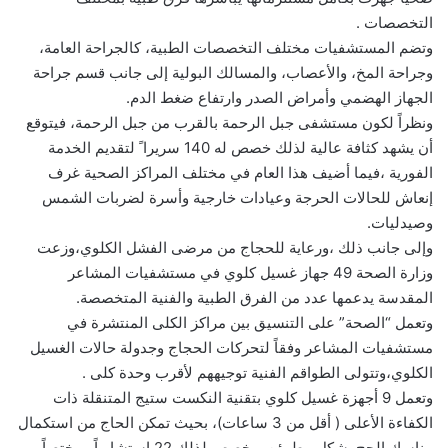
التخصصات .
وتضم المستشفيات مختلف التخصصات الطبية، كالجراحة العامة،
وجراحة المخ، والأعصاب، والمسالك البولية إلى جانب قسم جراحة
الجهاز الهضمي وأمراض الصدر وارتفاع ضغط الدم.
ونظراً لكون مستشفى جبل الرحمة بالقرب من جبل الرحمة، فيتوقع
أن يشهد كثافة عالية لذلك خصص له 140 سريرا ً لتقديم الخدمة
الفورية ،فيما أضيف هذا العام في مختلف المراكز الصحية غرف
إنعاش للحالات الحرجة وعيادات خارجية وأسرة لضربات الشمس
وصيدليات.
وإلى جانب ذلك ،ورعاية للحجاج من مرضى الفشل الكلوي،وزعت
وزارة الصحة 49 جهاز غسيل كلوي في مستشفيات المشاعر
المقدسة يدعمها عدد من الفرق الطبية والفنية المتخصصة.
وتعمل “الصحة” على التنسيق بين مراكز الكلى المنتشرة في
مستشفيات المشاعر وفقاً لتحركات الحجاج وجدولة حالات الغسيل
الكلوي،وتتولى الطواقم الفنية توجيههم لأقرب وحدة كلى .
وتعمل 9 أجهزة غسيل كلوي بتقنية النكست ستيج المتنقلة ذات
الكفاءة الأعلى ( أقل من 3 ساعات)، بحيث تمكن الحاج من استكمال
مناسك الحج بشكل مطمئن ،وخصص لذلك 22 استشارياً ومختصاً