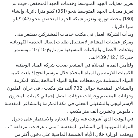
تعزيز مغذيات الجهد المتوسط وخدمات الجهد المنخفض، حيث تم
تعزيز مغذيات الجهد المتوسط بنحو (351) كيلو مترا دائريا، وإنشاء
(180) محطة توزيع، وتعزيز شبكة الجهد المنخفض بنحو (47) كيلو
مترا دائريا .
وبدأت الشركة العمل في مكتب خدمات المشتركين بمشعر منى
ومركز عمليات المشاعر لاستقبال طلبات إيصال الخدمة الكهربائية
وبلاغات الأعطال والبلاغات التنسيقية من تاريخ 10 / 10 ـ وتستمر
حتى 15 / 12 / 1439هـ .
ولتأمين المياه المحلاة في المشعر ضخت شركة المياه الوطنية
الكميات اللازمة من المياه المحلاة خلال موسم الحج إذ بلغت كمية
المياه المستلمة من محطات تحلية المياه المالحة بمكة المكرمة
والمشاعر المقدسة حوالي 732 ألف متر مكعب ، في خزان المليون
وخزانات المعيصم وخزانات عرفات، ليصل إجمالي كميات المخزون
الإستراتيجي والتشغيلي الفعلي في مكة المكرمة والمشاعر المقدسة
، مليونين وعشرين ألف متر مكعب .
في الوقت الذي أشرفت فيه وزارة التجارة والاستثمار على دخول
المواد التموينية إلى المشاعر المقدسة ” منى ، عرفات ، مزدلفة ” ، .
ووقفت الوزارة خلال الأيام الخمسة الماضية على دخول أكثر من