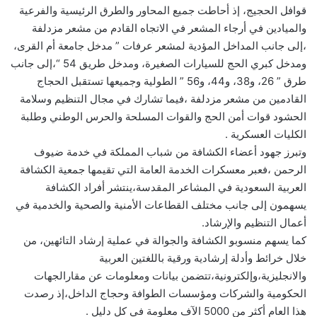
قوافل الحجيج، إذ أحاطت جميع المحاور والطرق الرئيسية والفرعية
والميادين في أرجاء المشعر في الاتجاه القادم من مشعر مزدلفة
،إلى جانب المداخل المؤدية لمشعر عرفات ” مدخل جامعة أم القرى،
ومدخل كبري الحج للسيارات الصغيرة، ومدخل طريق 54 “،إلى جانب
طرق ” 26، و38، و44، و56 ” الطولية وجميعها تستقبل الحجاج
القادمين من مشعر مزدلفة ،فيما تشارك في مجال التنظيم وسلامة
الحشود قوات أمن الحج والقوات المسلحة والحرس الوطني وطلبة
الكليات العسكرية .
وتبرز جهود أعضاء الكشافة من شباب المملكة في خدمة ضيوف
الرحمن ،فعبر معسكرات الخدمة العامة التي تقيمها جمعية الكشافة
العربية السعودية في المشاعر المقدسة،ينتشر أفراد الكشافة
يسهمون إلى جانب مختلف القطاعات الأمنية والصحية والخدمية في
أعمال التنظيم والإرشاد.
كما يسهم منسوبو الكشافة والجوالة في عملية إرشاد التائهين، من
خلال خرائط وأدلة إرشادية ورقية باللغتين العربية
والانجليزية،وإلكترونية،تتضمن بيانات ومعلومات عن مقارالجهات
الحكومية والشركات ومؤسسات الطوافة وحجاج الداخل،إذ رصدت
هذا العام أكثر من 5000 الآف معلومة في كل دليل .