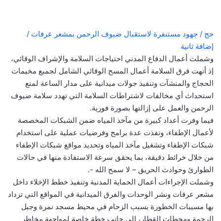
حج / جهود مستنفرة لاستقبال ضيوف الرحمن بمشعر عرفات /
إضافة ثانية
وشملت أعمال الدفاع المدني احتياجات السلامة والإشراف الوقائي،
إذ أنهت فرق السلامة أعمال المسح الوقائي الشامل لجميع مخيمات
الحجاج والمنشآت وتنفيذ جولات ميدانية على مدار الساعة لمنع
استحداث أي مخالفات لاشتراطات السلامة التي تهدد سلامة ضيوف
الرحمن والعمل على إزالتها بصورة فورية.
فيما وفرت أعداد كبيرة من مآخذ المياه ضمن الشبكات المخصصة
لأعمال الإطفاء، ونفذت عدة برامج وفرضيات عملية على استخدام
شبكات الإطفاء وتشغيل مآخذ المياه وتحديد مواقع شبكات الإطفاء
من خلال خرائط دقيقة، بما يحقق سرعة الاستفادة منها في حالات
الطوارئ وحوادث الحريق – لا سمح الله -.
وشملت الإجراءات أعمال الحماية المدنية وتنفيذ خطط الإخلاء داخل
مشعر عرفات ونشر الوحدات والفرق الميدانية في المواقع التي تزداد
بها مسببات الخطورة بسبب الزحام في محيط مسجد نمرة وجبل
الرحمة ومحطات القطار، إلى جانب خطة خاصة لمواجهة مخاطر