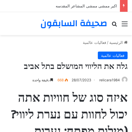
اكبر ممشى ممشى المشاعر المقدسه
صحيفة السابقون
القائمة
بحث عن
الرئيسية
/
فعاليات عالمية
فعاليات عالمية
גלה את הליווי המושלם בתל אביב
relicara1984
28/07/2023
668
دقيقة واحدة
איזה סוג של חוויות אתה
יכול לחוות עם נערת ליווי?
(מילות מפתח: נערות