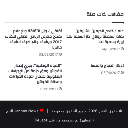
مقالات ذات صلة
عام / خادم الحرمين الشريفين
ثقافي / وزير الثقافة والإعلام
يغادر سلطنة بروناي دار السلام بعد
يفتتح معرض الرياض الدولي للكتاب
زيارة رسمية لها
2017 ويشرف جناح ضيف الشرف
ماليزيا
04/03/2017
08/03/2017
اذكار الصباح والمسا
“المياه الوطنية”: يجري إصدار
الفواتير وفق حزمة من الإجراءات
05/06/2017
التطويرية لضمان جودة القراءات
وعدالة الفواتير
10/01/2017
© حقوق النشر 2026، جميع الحقوق محفوظة |
Jannah News الثيم
(المظهر) تم تصميمه من قِبل TieLabs