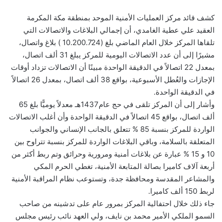
كشف قائد مركز العمليات الأمنية الموحد بمنطقة مكة المكرمة
العقيد علي عطية الغامدي، أن إجمالي البلاغات والاتصالات التي
تلقاها المركز خلال العام الماضي بلغ (10.200.724 ) بلاغ واتصال،
مشيرًا إلى أن عدد الاتصالات اليومية للمركز يبلغ 31 ألف اتصال،
بمعدل 22 اتصالاً في الدقيقة الواحدة مبينًا أن الاتصالات تزداد أوقات
الإجازات والعُطل الأسبوعية، بواقع 38 ألف اتصال، بمعدل 26 اتصالاً
في الدقيقة الواحدة.
وأشار إلى أن المركز تلقى في حج عام1437هـ معدلاً يوميًّا بلغ 65
ألف اتصال، بواقع 45 اتصالاً في الدقيقة الواحدة وأن أغلب الاتصالات
الواردة للمركز بنسبة 85 % تتعلق بالجانب الإنساني والجوانب
المتعلقة بالسلامة، وباقي البلاغات الواردة للمركز بنسبة تتراوح بين
10 و 15 % عبارة عن بلاغات أمنية ومرورية وحرائق وتم ربط أكثر من
أربعة آلاف كاميرا بصالة المتابعة الأمنية، تغطي الحرم المكي
والمشاعر المقدسة ومحافظة جدة، وتستوعب نظام المراقبة الأمنية
لربط 150 ألف كاميرا.
جاء ذلك خلال احتفالية المركز بمرور عام على تدشينه من صاحب
السمو الملكي الأمير محمد بن نايف، ولي العهد نائب رئيس مجلس