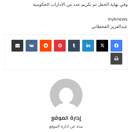
وفي نهاية الحفل تم تكريم عدد من الادارات الحكومية
myknews
عبدالعزيز القحطاني
لينكدإن
‏Tumblr
بينتيريست
‏Reddit
‏VKontakte
مشاركة عبر البريد
طباعة
إدارة الموقع
نبذة عن ادارة الموقع