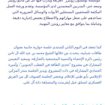
“مؤسسة تومسون رويترز” العريقة ويدرب فيها كل من ماثيو روبينز
وسعد حتر، المدربين المعتمدين لدى المؤسسة. وتقدم ورشة العمل
المكثفة للصحفيين المسجلين الأدوات والوسائل الضرورية التي
تساعدهم على صقل مهاراتهم والاضطلاع بقصص إخبارية دقيقة
وشاملة بما يتوافق مع معايير رويترز المهنية.
كما تنعقد في اليوم الثاني للمنتدى جلسة حوارية جانبية بعنوان
طاقات شبابية، يتحدث من خلالها الشيخ محمد بن عبد الله ال ثاني
رئيس دائرة الإحصاء والتنمية المجتمعية بالشارقة، وسعيد النعيمي
المشارك في مشروع “تحدي الطاقة في القطب الجنوبي”، وأميرة
الحمادي المشاركة في ذات المشروع. ويدير الجلسة منذر المزكي
الإعلامي بأبو ظبي للإعلام. ويحضر الجلسة كضيوف كل من الفريق
العسكري لتسلق جبل إيفرست والمتسلقة دانة آل علي.