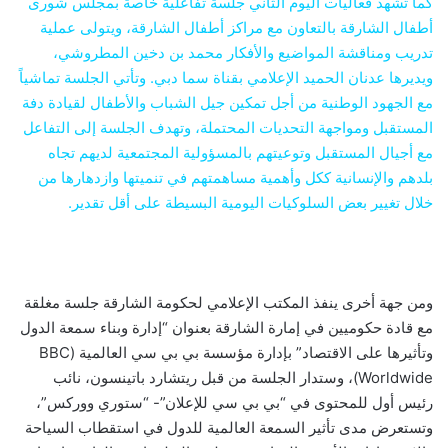
كما تشهد فعاليات اليوم الثاني
جلسة تفاعلية خاصة بمجلس شورى
أطفال الشارقة بالتعاون مع مراكز أطفال الشارقة، ويتولى عملية
تدريب ومناقشة المواضيع والأفكار محمد بن دخين المطروشي،
ويديرها عدنان الحميد الإعلامي بقناة سما دبي. وتأتي الجلسة تماشياً
مع الجهود الوطنية من أجل تمكين جيل الشباب والأطفال لقيادة دفة
المستقبل ومواجهة التحديات المحتملة، وتهدف الجلسة إلى التفاعل
مع أجيال المستقبل وتوعيتهم بالمسؤولية المجتمعية لديهم تجاه
بلدهم والإنسانية ككل وأهمية مساهمتهم في تنميتها وازدهارها من
خلال تغيير بعض السلوكيات اليومية البسيطة على أقل تقدير.
ومن جهة أخرى ينفذ المكتب الإعلامي لحكومة الشارقة جلسة مغلقة
مع قادة حكوميين في إمارة الشارقة بعنوان “إدارة وبناء سمعة الدول
وتأثيرها على الاقتصاد” بإدارة مؤسسة بي بي سي العالمية (
BBC
Worldwide
)، وستدار الجلسة من قبل
ريتشارد باتينسون، نائب
رئيس أول للمحتوى في “بي بي سي للإعلان”- “ستوري ووركس”،
وتستعرض مدى تأثير السمعة العالمية للدول في استقطاب السياحة