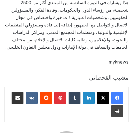
هذا ويشارك في الدورة السادسة من المنتدى أكثر من 2500
شخصية، من رؤساء الدول والحكومات، وقادة الفكر، والمسؤولين
الحكوميين، وشخصيات اعتبارية ذات خبرة واختصاص في مجال
الاتصال والتواصل مع الجمهور، إضافة إلى قادة ومسؤولي المنظمات
الإقليمية والدولية، ومنظمات المجتمع المدني، ومراكز الدراسات
والبحوث، والإعلاميين، وطلبة كليات الاتصال والإعلام، من مختلف
الجامعات والمعاهد في دولة الإمارات ودول مجلس التعاون الخليجي.
myknews
مشبب القحطاني
لينكدإن
‏Tumblr
بينتيريست
‏Reddit
‏VKontakte
مشاركة عبر البريد
طباعة