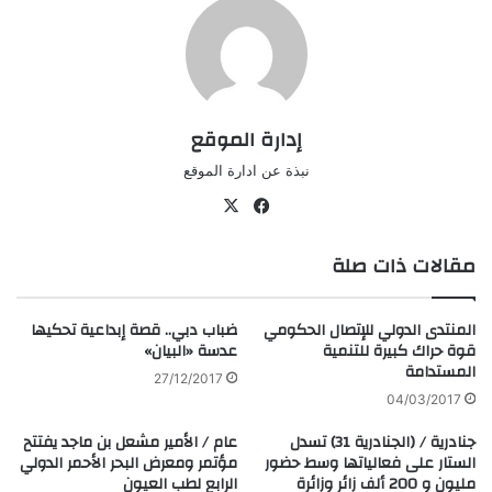
إدارة الموقع
نبذة عن ادارة الموقع
في
‫X
سب
مقالات ذات صلة
وك
المنتدى الدولي للإتصال الحكومي
ضباب دبي.. قصة إبداعية تحكيها
قوة حراك كبيرة للتنمية
عدسة «البيان»
المستدامة
27/12/2017
04/03/2017
جنادرية / (الجنادرية 31) تسدل
عام / الأمير مشعل بن ماجد يفتتح
الستار على فعالياتها وسط حضور
مؤتمر ومعرض البحر الأحمر الدولي
مليون و 200 ألف زائر وزائرة
الرابع لطب العيون