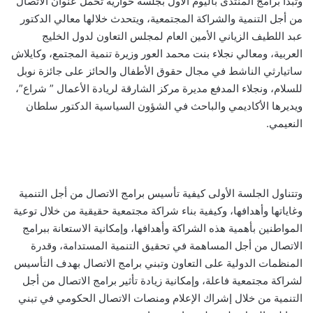
وتبدأ برامج المنتدى باليوم الأول ب
جلسة حوارية تحمل عنوان الاتصال
من أجل التنمية والشراكة المجتمعية، ويتحدث خلالها معالي الدكتور
عبد اللطيف الزياني الأمين العام لمجلس التعاون لدول الخليج
العربية، ومعالي نجلاء بنت محمد العور وزيرة تنمية المجتمع، وكايلاش
ساتيارثي الناشط في مجال حقوق الأطفال والحائز على جائزة نوبل
للسلام، ونجلاء المدفع مديرة مركز الشارقة لريادة الأعمال ” شراع”،
ويديرها الأكاديمي والباحث في الشؤون السياسية الدكتور سلطان
النعيمي.
وتتناول الجلسة الأولى كيفية تأسيس برامج الاتصال من أجل التنمية
وغاياتها وأهدافها، وكيفية بناء شراكة مجتمعية حقيقية من خلال توعية
المواطنين بأهمية هذه الشراكة وأهدافها، وإمكانية الاستعانة ببرامج
الاتصال من أجل المساهمة في تحقيق التنمية المستدامة، وقدرة
المنظمات الدولية على التعاون وتبني برامج الاتصال بهدف التأسيس
لشراكة مجتمعية فاعلة، وإمكانية زيادة تأثير برامج الاتصال من أجل
التنمية من خلال إشراك الإعلام ومنصات الاتصال الحكومي في تبني