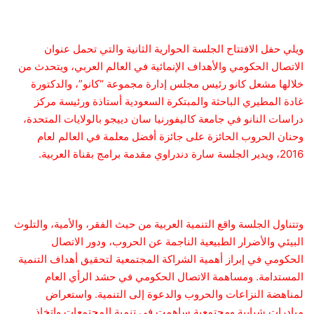
ويلي حفل الافتتاح الجلسة الحوارية الثانية والتي تحمل عنوان
الاتصال الحكومي والأهداف الإنمائية في العالم العربي، ويتحدث من
خلالها مشعل كانو رئيس مجلس إدارة مجموعة “كانو”، والدكتورة
غادة المطيري الباحثة والمبتكرة السعودية أستاذة ورئيسة مركز
دراسات النانو في جامعة كاليفورنيا سان دييجو بالولايات المتحدة،
وحنان الحروب الحائزة على جائزة أفضل معلمة في العالم لعام
2016، ويدير الجلسة سارة دندراوي مقدمة برامج بقناة العربية.
وتتناول الجلسة واقع التنمية العربية من حيث الفقر، والأمية، والتلوث
البيئي والأضرار الطبيعية الناجمة عن الحروب، ودور الاتصال
الحكومي في إبراز أهمية الشراكة المجتمعية لتحقيق أهداف التنمية
المستدامة. ومساهمة الاتصال الحكومي في حشد الرأي العام
لمناهضة النزاعات والحروب والدعوة إلى التنمية. واستعراض
مبادرات شبابية ومجتمعية ساهمت في تنمية المجتمعات واتخاذ