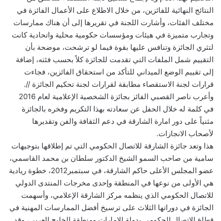
النتائج النهائية للفائزين، من خلال الاطلاع على الأعمال الفائزة في
مختلف الفئات، وأشارت اللجنة في تقريرها إلى أن هناك ممارسات
وتجارب متميزة في هيئات ومؤسسات حكومية محلية واتحادية كانت
لتثري الجائزة وتنافس عليها بقوة فيما لو ترشحت، موضحة بأن
التقييم شمل الملفات التي تقدمت للجائزة كلاً بحسب فئته، إضافة
إلى تقييم الوضع الميداني للتأكد من استحقاق الفائزين، فجاءت
قرارات لجنة الاستقصاء مطابقة لقرارات لجنة تحكيم الجائزة //.
وأعرب ناصر القصبي الفائز بجائزة الشخصية الإعلامية لعام 2016
في كلمة له خلال الحفل عن سعادته بهذا التكريم وفخره بالجائزة
مثنياً على دور امارة الشارقة في دعم الثقافة والفن وتقديرها
لأصحاب الانجازات.
هذا وتعد جائزة الشارقة للاتصال الحكومي التي تم إطلاقها بتوجيهات
سامية من صاحب السمو الشيخ الدكتور سلطان بن محمد القاسمي،
عضو المجلس الأعلى حاكم الشارقة، في سبتمبر2012، خطوة ريادية
هي الأولى من نوعها في المنطقة وإحدى مخرجات المنتدى الدولي
للاتصال الحكومي الذي ينظمه مركز الشارقة الإعلامي، وأسهمت
الجائزة في دوراتها الثلاث على ترسيخ أفضل الممارسات المهنية في
قطاع الاتصال الحكومي بدولة الإمارات ومنطقة الخليج العربي، وقد