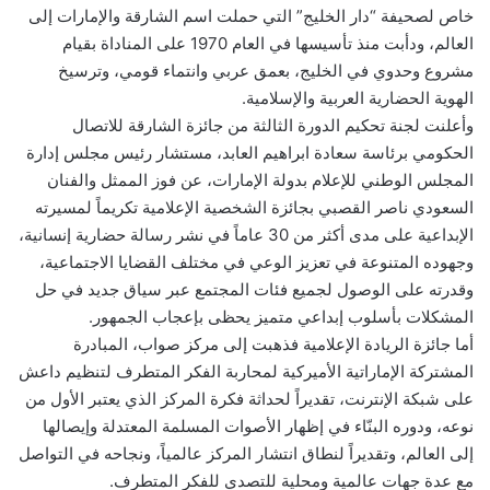
خاص لصحيفة “دار الخليج” التي حملت اسم الشارقة والإمارات إلى
العالم، ودأبت منذ تأسيسها في العام 1970 على المناداة بقيام
مشروع وحدوي في الخليج، بعمق عربي وانتماء قومي، وترسيخ
الهوية الحضارية العربية والإسلامية.
وأعلنت لجنة تحكيم الدورة الثالثة من جائزة الشارقة للاتصال
الحكومي برئاسة سعادة ابراهيم العابد، مستشار رئيس مجلس إدارة
المجلس الوطني للإعلام بدولة الإمارات، عن فوز الممثل والفنان
السعودي ناصر القصبي بجائزة الشخصية الإعلامية تكريماً لمسيرته
الإبداعية على مدى أكثر من 30 عاماً في نشر رسالة حضارية إنسانية،
وجهوده المتنوعة في تعزيز الوعي في مختلف القضايا الاجتماعية،
وقدرته على الوصول لجميع فئات المجتمع عبر سياق جديد في حل
المشكلات بأسلوب إبداعي متميز يحظى بإعجاب الجمهور.
أما جائزة الريادة الإعلامية فذهبت إلى مركز صواب، المبادرة
المشتركة الإماراتية الأميركية لمحاربة الفكر المتطرف لتنظيم داعش
على شبكة الإنترنت، تقديراً لحداثة فكرة المركز الذي يعتبر الأول من
نوعه، ودوره البنّاء في إظهار الأصوات المسلمة المعتدلة وإيصالها
إلى العالم، وتقديراً لنطاق انتشار المركز عالمياً، ونجاحه في التواصل
مع عدة جهات عالمية ومحلية للتصدي للفكر المتطرف.