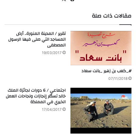
سب
مقالات ذات صلة
وك
تقرير / المدينة المنورة.. أرض
المساجد التي صلى فيها الرسول
المصطفى
19/03/2017
#_كعب بن زهير _بانت سعاد
07/11/2018
اجتماعي / 6 دورات لجائزة الملك
خالد تسطّر إنجازات ونجاحات العمل
الخيري في المملكة
17/04/2017