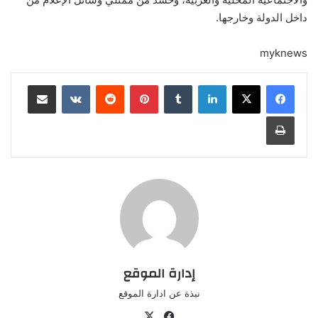
داخل الدولة وخارجها.
myknews
لينكدإن
‏Tumblr
بينتيريست
‏Reddit
‏VKontakte
مشاركة عبر البريد
طباعة
إدارة الموقع
نبذة عن ادارة الموقع
في
‫X