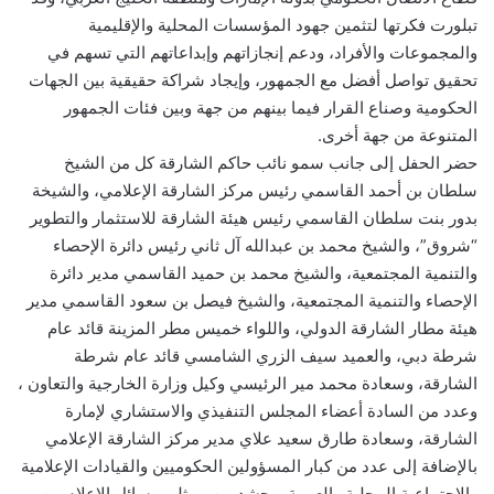
تبلورت فكرتها لتثمين جهود المؤسسات المحلية والإقليمية
والمجموعات والأفراد، ودعم إنجازاتهم وإبداعاتهم التي تسهم في
تحقيق تواصل أفضل مع الجمهور، وإيجاد شراكة حقيقية بين الجهات
الحكومية وصناع القرار فيما بينهم من جهة وبين فئات الجمهور
المتنوعة من جهة أخرى.
حضر الحفل إلى جانب سمو نائب حاكم الشارقة كل من الشيخ
سلطان بن أحمد القاسمي رئيس مركز الشارقة الإعلامي، والشيخة
بدور بنت سلطان القاسمي رئيس هيئة الشارقة للاستثمار والتطوير
“شروق”، والشيخ محمد بن عبدالله آل ثاني رئيس دائرة الإحصاء
والتنمية المجتمعية، والشيخ محمد بن حميد القاسمي مدير دائرة
الإحصاء والتنمية المجتمعية، والشيخ فيصل بن سعود القاسمي مدير
هيئة مطار الشارقة الدولي، واللواء خميس مطر المزينة قائد عام
شرطة دبي، والعميد سيف الزري الشامسي قائد عام شرطة
الشارقة، وسعادة محمد مير الرئيسي وكيل وزارة الخارجية والتعاون ،
وعدد من السادة أعضاء المجلس التنفيذي والاستشاري لإمارة
الشارقة، وسعادة طارق سعيد علاي مدير مركز الشارقة الإعلامي
بالإضافة إلى عدد من كبار المسؤولين الحكوميين والقيادات الإعلامية
والاجتماعية المحلية والعربية، وحشد من ممثلي وسائل الإعلام من