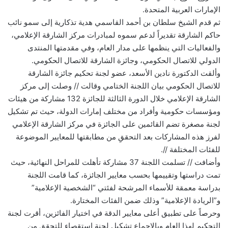
الإمارات العربية المتحدة.
ثم قدم الشيخ سلطان بن أحمد القاسمي هدية تذكارية إلى سمو نائب
حاكم الشارقة تقديراً لدعم سموه لمبادرات مركز الشارقة الإعلامي،
والفعاليات التي ينظمها على مدار العام، وفي مقدمتها المنتدى
الدولي للاتصال الحكومي، وجائزة الشارقة للاتصال الحكومي.
وألقت الدكتورة نادين الأسعد، عضو لجنة تحكيم جائزة الشارقة
للاتصال الحكومي بيان اللجنة الختامي وقالت // وصلت إلى مركز
الشارقة الإعلامي خلال الدورة الثالثة للجائزة 132 مشاركة من هيئات
ومؤسسات حكومية وأفراد من مختلف إمارات الدولة، حيث تم تشكيل
لجنة مصغرة تضم القائمين على الجائزة في مركز الشارقة الإعلامي
لفرز هذه المشاركات بعد التحققِ من مطابقتها للمعايير الموضوعة
للفئات المختلفة //.
وأضافت // تسلمت اللجنة 37 مشاركة تأهلت للمراحل النهائية، حيث
تمت دراستها وتقييمها بحسب معايير الجائزة، كما قامت اللجنة
بدراسة معمقة للأسماء المرشحة لفئتي “الشخصية الإعلامية”
و”الريادة الإعلامية” وذلك ضمن الفئات المختارة.
وحرصاً على تطبيق أعلى معايير الدقة في اختيار الفائزين، أقرت لجنة
التحكيم لهذا العام وبالإجماع تشكيل لجنة استقصاء للتحقق من