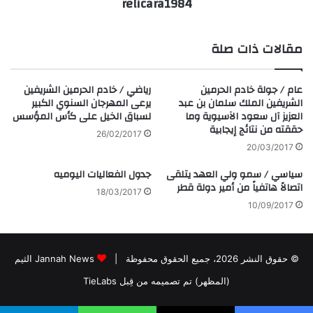
relicara1984
مقالات ذات صلة
عام / جولة خادم الحرمين
رياضي / خادم الحرمين الشريفين
الشريفين الملك سلمان بن عبد
يرعى المهرجان السنوي الكبير
العزيز آل سعود الآسيوية وما
لسباق الخيل على كأس المؤسس
حققته من نتائج إيجابية
26/02/2017
20/03/2017
سياسي / سمو ولي العهد يتلقى
جدول الفعاليات اليوميه
اتصالاً هاتفياً من أمير دولة قطر
18/03/2017
10/09/2017
© حقوق النشر 2026، جميع الحقوق محفوظة |
Jannah News الثيم
(المظهر) تم تصميمه من قِبل TieLabs