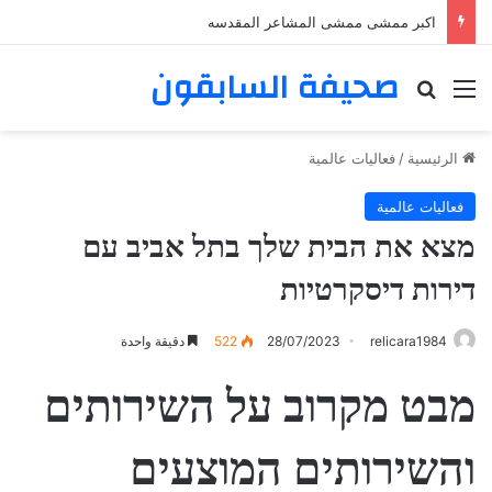
اكبر ممشى ممشى المشاعر المقدسه
صحيفة السابقون
القائمة
بحث عن
الرئيسية
/
فعاليات عالمية
فعاليات عالمية
מצא את הבית שלך בתל אביב עם
דירות דיסקרטיות
relicara1984
28/07/2023
522
دقيقة واحدة
מבט מקרוב על השירותים
והשירותים המוצעים