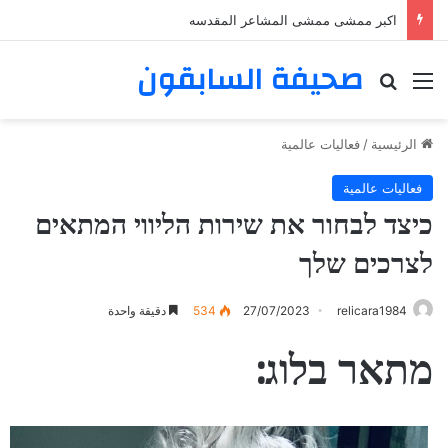
اكبر ممشى ممشى المشاعر المقدسه
صحيفة السابقون
القائمة
بحث عن
الرئيسية
/
فعاليات عالمية
فعاليات عالمية
כיצד לבחור את שירות הליווי המתאים
לצרכים שלך
relicara1984
27/07/2023
534
دقيقة واحدة
מתאר בלוג: