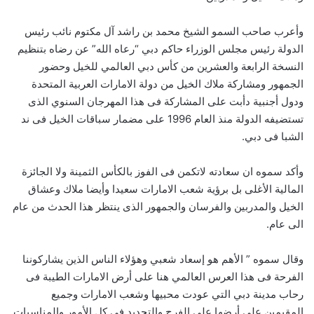
وأعرب صاحب السمو الشيخ محمد بن راشد آل مكتوم نائب رئيس
الدولة رئيس مجلس الوزراء حاكم دبي “رعاه الله” عن رضاه بتنظيم
النسخة الرابعة والعشرين من كأس دبي العالمي للخيل وحضور
الجمهور ومشاركة ملاك الخيل من دولة الامارات العربية المتحدة
ودول أجنبية دأبت على المشاركة فى هذا المهرجان السنوي الذى
تستضيفه الدولة منذ العام 1996 على مضمار سباقات الخيل فى ند
الشبا فى دبي.
وأكد سموه ان سعادته لاتكمن فى الفوز بالكأس الثمينة ولا الجائزة
المالية الأغلى بل برؤية شعب الامارات سعيدا وأيضا ملاك وعشاق
الخيل والمدربين والفرسان والجمهور الذى ينتظر هذا الحدث من عام
الى عام.
وقال سموه ” الأهم هو إسعاد شعبي وهؤلاء الناس الذين يشاركوننا
الفرحة فى هذا العرس العالمي هنا على أرض الامارات الطيبة فى
رحاب مدينة دبي التي عودت محبيها وشعب الامارات وجميع
المقيمين على أرضها على الفرح والتجديد في كل الأمور والمناسبات