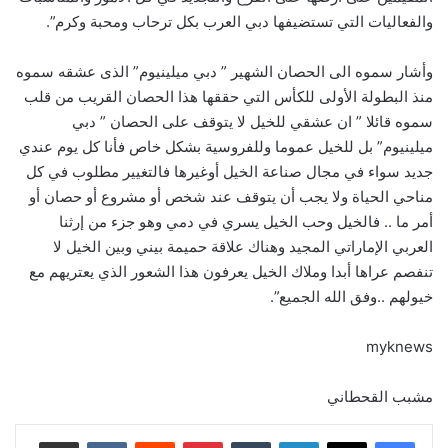
والفعاليات التي تستضيفها دبي العرب بكل ترحاب ومحبة وكرم”.
وأشار سموه الى الحصان الشهير ” دبي ميلينيوم” الذى عشقه سموه
منذ البطولة الأولى للكأس التي حققها هذا الحصان القريب من قلب
سموه قائلا ” ان عشقي للخيل لا يتوقف على الحصان ” دبي
ميلينيوم” بل للخيل عموما وللفروسية بشكل خاص فأنا كل يوم عندي
جديد سواء في مجال صناعة الخيل أوغيرها فالتغيير مطلوب في كل
مناحي الحياة ولا يجب أن يتوقف عند شخص أو مشروع أو حصان أو
أمر ما .. فالخيل وحب الخيل يسري في دمي وهو جزء من إرثنا
العربي الإماراتي المجيد وهناك علاقة حميمة بيني وبين الخيل لا
تنفصم عراها أبدا وملاك الخيل يعرفون هذا الشعور الذي يعتريهم مع
خيولهم ..وفق الله الجميع”.
myknews
مشبب القحطاني
لينكدإن
‏Tumblr
بينتيريست
‏Reddit
‏VKontakte
مشاركة عبر البريد