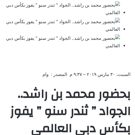
السبت، ٣٠ مارس ٢٠١٩ – ٩:٣٧ م المصدر : وام
بحضور محمد بن راشد..
الجواد ” ثندر سنو ” يفوز
بكأس دبي العالمي