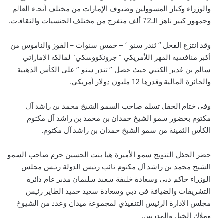
والوزراء وكبار المسؤولين وضيوف الإمارات من مختلف أنحاء العالم
وجمهور كبير ناهز الـ72 ألف متفرج من مختلف الجنسيات والثقافات.
وقد انتزع الفحل ” ثندر سنو ” – خمس سنوات – الفوز والناموس من
أكبر منافسيه المهر اللأمريكي ” جرونكووسكي” لمالكه الإماراتي
سالم بن غدير الكتبي حيث حصل ” ثندر سنو ” على الكأس الذهبية
والجائزة المالية وقدرها 12 مليون دولار أمريكي.
وفي ختام الحفل تسلم صاحب السمو الشيخ محمد بن راشد آل
مكتوم بحضور سمو الشيخ حمدان بن محمد بن راشد آل مكتوم
الكأس الثمينة من سمو الشيخ حمدان بن راشد آل مكتوم.
حضر الحفل التتويج سمو الأميرة هيا بنت الحسين حرم صاحب السمو
الشيخ محمد بن راشد آل مكتوم نائب رئيس الدولة رئيس مجلس
الوزراء حاكم دبي وسعادة خليفة سعيد سليمان مدير عام دائرة
التشريفات والضيافة فى دبي وسعادة سعيد حميد الطاير رئيس
مجلس الادارة الرئيس التنفيذي لمجموعة ميدان وعدد من الشيوخ
وملاك الخيل والمدربين.