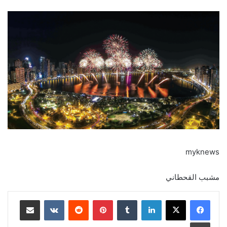
myknews
مشبب القحطاني
لينكدإن
‏Tumblr
بينتيريست
‏Reddit
‏VKontakte
مشاركة عبر البريد
طباعة