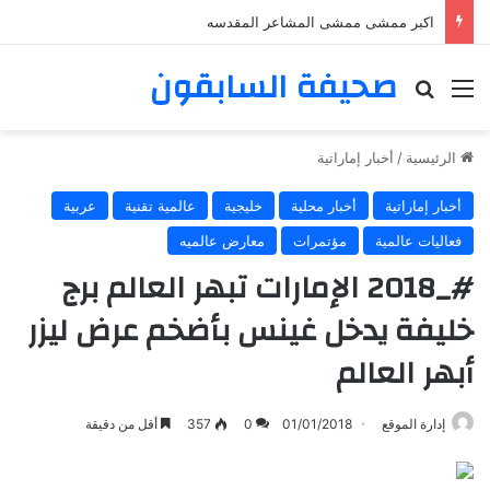
اكبر ممشى ممشى المشاعر المقدسه
صحيفة السابقون
القائمة
بحث عن
الرئيسية
/
أخبار إماراتية
أخبار إماراتية
أخبار محلية
خليجية
عالمية تقنية
عربية
فعاليات عالمية
مؤتمرات
معارض عالميه
#_2018 الإمارات تبهر العالم برج
خليفة يدخل غينس بأضخم عرض ليزر
أبهر العالم
إدارة الموقع
01/01/2018
0
357
أقل من دقيقة