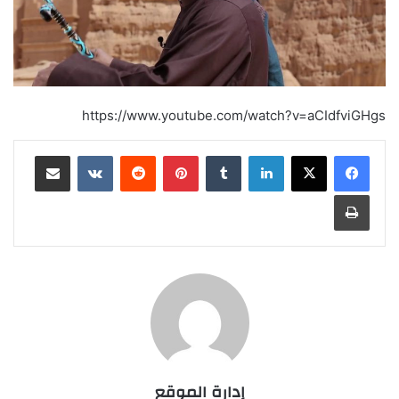
https://www.youtube.com/watch?v=aCIdfviGHgs
لينكدإن
‏Tumblr
بينتيريست
‏Reddit
‏VKontakte
مشاركة عبر البريد
طباعة
إدارة الموقع