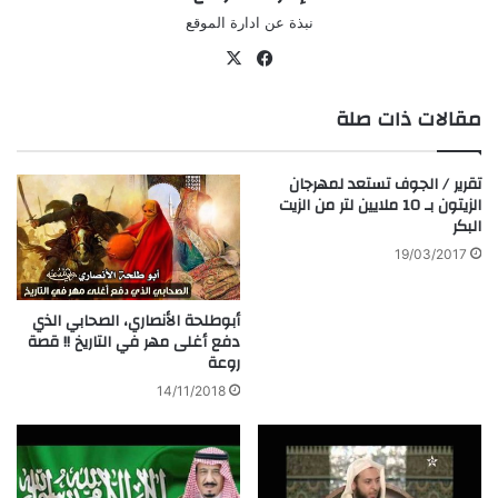
نبذة عن ادارة الموقع
في
‫X
سب
مقالات ذات صلة
وك
تقرير / الجوف تستعد لمهرجان
الزيتون بـ 10 ملايين لتر من الزيت
البكر
19/03/2017
أبوطلحة الأنصاري، الصحابي الذي
دفع أغلى مهر في التاريخ !! قصة
روعة
14/11/2018