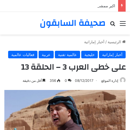
اكبر ممشى ممشى المشاعر المقدسه
صحيفة السابقون
القائمة
بحث عن
الرئيسية
/
أخبار إماراتية
أخبار إماراتية
خليجية
عالمية تقنية
عربية
فعاليات عالمية
على خطى العرب 3 – الحلقة 13
إدارة الموقع
08/12/2017
0
356
أقل من دقيقة