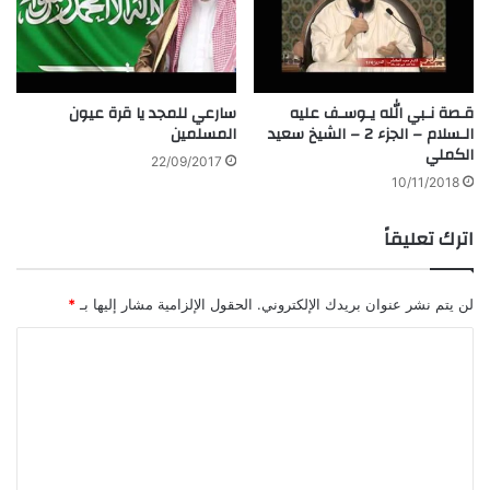
قـصة نـبي الله يـوسـف عليه
سارعي للمجد يا قرة عيون
الـسلام – الجزء 2 – الشيخ سعيد
المسلمين
الكملي
22/09/2017
10/11/2018
اترك تعليقاً
لن يتم نشر عنوان بريدك الإلكتروني.
الحقول الإلزامية مشار إليها بـ
*
ا
ل
ت
ع
ل