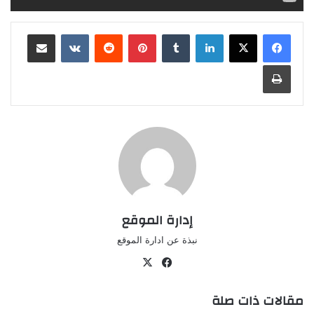
لينكدإن
‏Tumblr
بينتيريست
‏Reddit
‏VKontakte
مشاركة عبر البريد
طباعة
إدارة الموقع
نبذة عن ادارة الموقع
في
‫X
سب
مقالات ذات صلة
وك