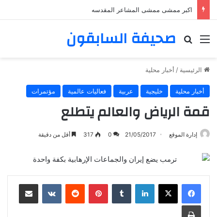
اكبر ممشى ممشى المشاعر المقدسه
صحيفة السابقون
القائمة
بحث عن
الرئيسية
/
أخبار محلية
أخبار محلية
خليجية
عربية
فعاليات عالمية
مؤتمرات
قمة الرياض والعالم يتطلع
إدارة الموقع
21/05/2017
0
317
أقل من دقيقة
لينكدإن
‏Tumblr
بينتيريست
‏Reddit
‏VKontakte
مشاركة عبر البريد
طباعة