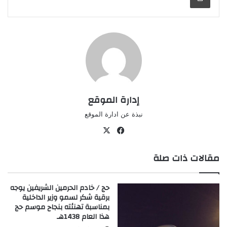
إدارة الموقع
نبذة عن ادارة الموقع
في
‫X
سب
مقالات ذات صلة
وك
حج / خادم الحرمين الشريفين يوجه
برقية شكر لسمو وزير الداخلية
بمناسبة تهنئته بنجاح موسم حج
هذا العام 1438هـ