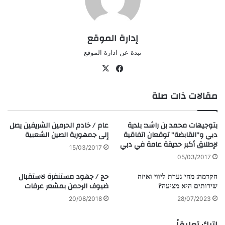
إدارة الموقع
نبذة عن ادارة الموقع
في
‫X
سب
مقالات ذات صلة
وك
بتوجيهات محمد بن راشد: بلدية
عام / خادم الحرمين الشريفين يصل
دبي و”القابضة” توقعان اتفاقية
إلى جمهورية الصين الشعبية
لإطلاق أكبر حديقة عامة في دبي
15/03/2017
05/03/2017
הקדמה: מהי נערת ליווי ואיזה
حج / جهود مستنفرة لاستقبال
שירותים היא מציעה?
ضيوف الرحمن بمشعر عرفات
20/08/2018
28/07/2023
اترك تعليقاً