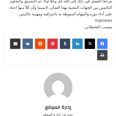
مرجعاً الفضل في ذلك إلى الله جل وعلا أولاً، ثم التنسيق والتعاون
الدائمين بين الجهات المعنية بهذا الشأن، لاسيما وأن كلاً منها اعتاد
على أداء دوره والمهام المنوطة به باحترافية ومهنية عاليتين .
myknews
مشبب القحطاني
لينكدإن
‏Tumblr
بينتيريست
‏Reddit
‏VKontakte
مشاركة عبر البريد
طباعة
إدارة الموقع
نبذة عن ادارة الموقع