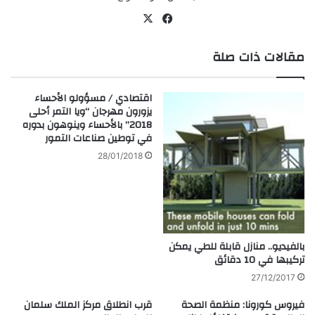
في
‫X
سب
مقالات ذات صلة
وك
اقتصادي / مسؤولو الأحساء
يزورون مهرجان “ويا التمر أحلى
2018” بالأحساء وينوهون بدوره
في توطين صناعات التمور
28/01/2018
بالفيديو.. منازل قابلة للطي يمكن
تركيبها في 10 دقائق
27/12/2017
فيروس كورونا: منظمة الصحة
قرب انطلاق مركز الملك سلمان