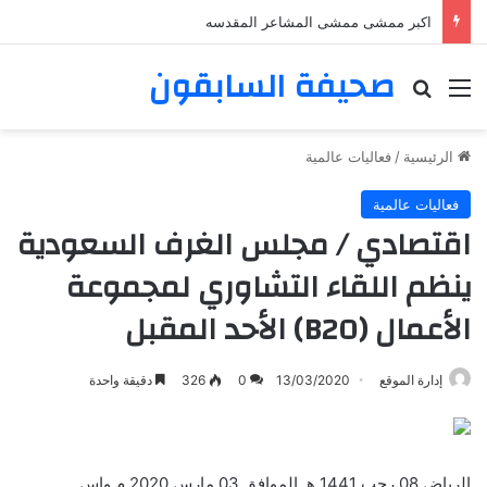
اكبر ممشى ممشى المشاعر المقدسه
صحيفة السابقون
القائمة
بحث عن
الرئيسية
/
فعاليات عالمية
فعاليات عالمية
اقتصادي / مجلس الغرف السعودية
ينظم اللقاء التشاوري لمجموعة
الأعمال (B20) الأحد المقبل
إدارة الموقع
13/03/2020
0
326
دقيقة واحدة
الرياض 08 رجب 1441 هـ الموافق 03 مارس 2020 م واس