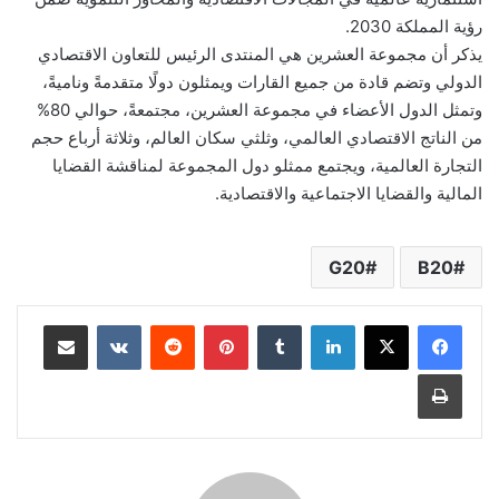
رؤية المملكة 2030.
يذكر أن مجموعة العشرين هي المنتدى الرئيس للتعاون الاقتصادي
الدولي وتضم قادة من جميع القارات ويمثلون دولًا متقدمةً وناميةً،
وتمثل الدول الأعضاء في مجموعة العشرين، مجتمعةً، حوالي 80%
من الناتج الاقتصادي العالمي، وثلثي سكان العالم، وثلاثة أرباع حجم
التجارة العالمية، ويجتمع ممثلو دول المجموعة لمناقشة القضايا
المالية والقضايا الاجتماعية والاقتصادية.
G20
B20
لينكدإن
‏Tumblr
بينتيريست
‏Reddit
‏VKontakte
مشاركة عبر البريد
طباعة