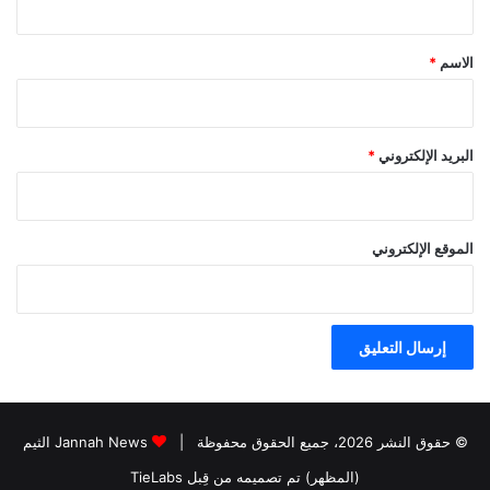
ق
*
الاسم
*
البريد الإلكتروني
*
الموقع الإلكتروني
© حقوق النشر 2026، جميع الحقوق محفوظة |
Jannah News الثيم
(المظهر) تم تصميمه من قِبل TieLabs