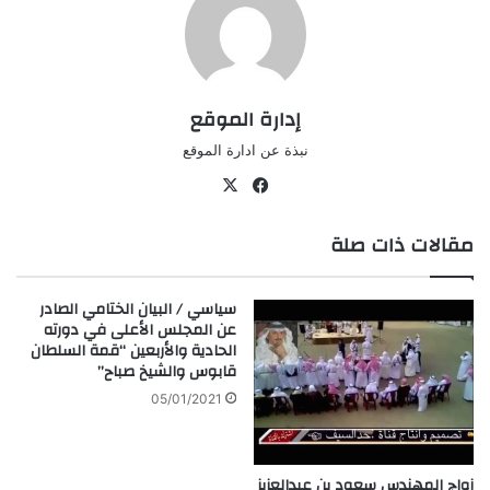
إدارة الموقع
نبذة عن ادارة الموقع
في
‫X
سب
مقالات ذات صلة
وك
سياسي / البيان الختامي الصادر
عن المجلس الأعلى في دورته
الحادية والأربعين “قمة السلطان
قابوس والشيخ صباح”
05/01/2021
زواج المهندس سعود بن عبدالعزيز