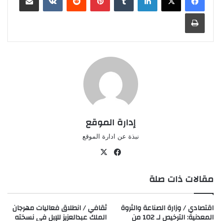
طباعة
إدارة الموقع
نبذة عن ادارة الموقع
في
‫X
سب
مقالات ذات صلة
وك
اقتصادي / وزارة الصناعة والثروة
ثقافي / انطلاق فعاليات مهرجان
المعدنية: الترخيص لـ 102 من
الملك عبدالعزيز للإبل في نسخته