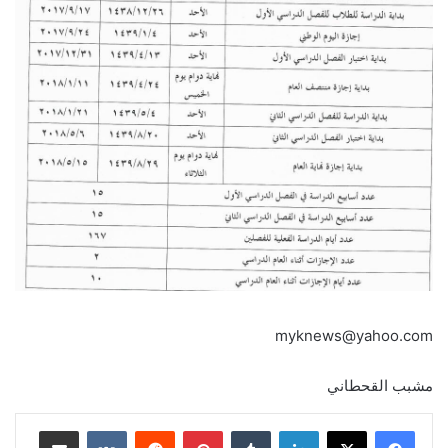
myknews@yahoo.com
مشبب القحطاني
لينكدإن
‏Tumblr
بينتيريست
‏Reddit
‏VKontakte
مشاركة عبر البريد